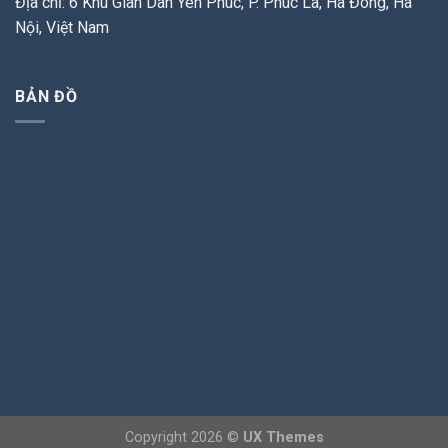
Địa chỉ: 6 Khu Giãn Dân Yên Phúc, P. Phúc La, Hà Đông, Hà
Nội, Việt Nam
BẢN ĐỒ
Copyright 2026 ©
UX Themes