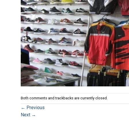
Both comments and trackbacks are currently closed.
←
Previous
Next
→