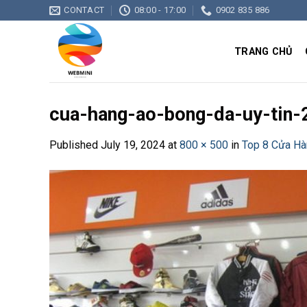
Skip
CONTACT
08:00 - 17:00
0902 835 886
to
content
TRANG CHỦ
cua-hang-ao-bong-da-uy-tin-
Published
July 19, 2024
at
800 × 500
in
Top 8 Cửa Hà