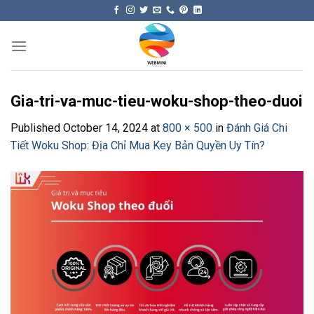
Skip
to
content
Gia-tri-va-muc-tieu-woku-shop-theo-duoi
Published
October 14, 2024
at
800 × 500
in
Đánh Giá Chi
Tiết Woku Shop: Địa Chỉ Mua Key Bản Quyền Uy Tín?