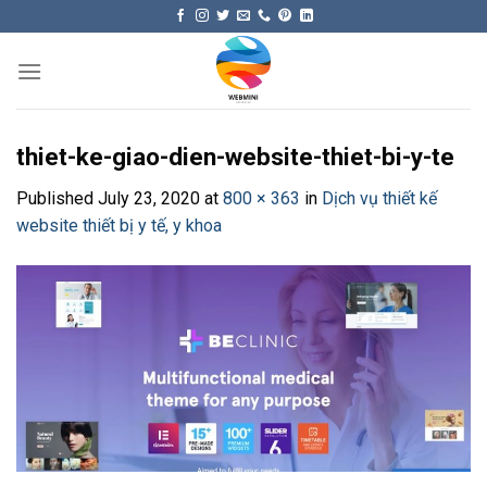
Skip
to
content
thiet-ke-giao-dien-website-thiet-bi-y-te
Published
July 23, 2020
at
800 × 363
in
Dịch vụ thiết kế
website thiết bị y tế, y khoa