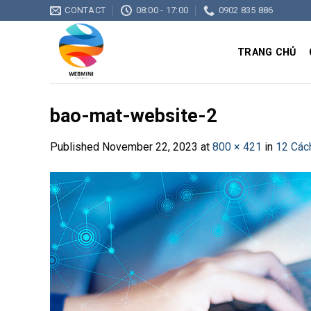
Skip
CONTACT
08:00 - 17:00
0902 835 886
to
content
TRANG CHỦ
bao-mat-website-2
Published
November 22, 2023
at
800 × 421
in
12 Các