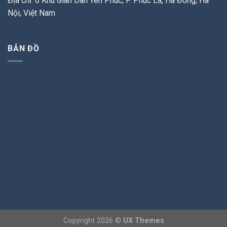
Địa chỉ: 6 Khu Giãn Dân Yên Phúc, P. Phúc La, Hà Đông, Hà
Nội, Việt Nam
BẢN ĐỒ
Copyright 2026 ©
UX Themes