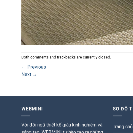
Both comments and trackbacks are currently closed.
←
Previous
Next
→
WEBMINI
SƠ ĐỒ 
Với đội ngũ thiết kế giàu kinh nghiệm và
Trang chủ
sáng tạo, WEBMINI tự hào tạo ra những