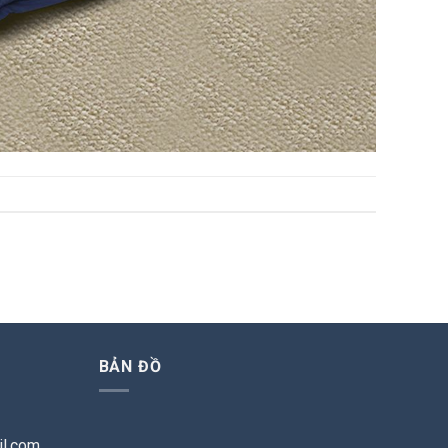
BẢN ĐỒ
l.com