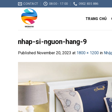
Skip
CONTACT
08:00 - 17:00
0902 835 886
to
content
TRANG CHỦ
nhap-si-nguon-hang-9
Published
November 20, 2023
at
1800 × 1200
in
Nhập