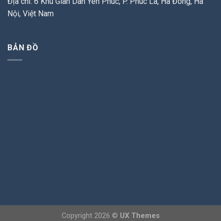
Địa chỉ: 6 Khu Giãn Dân Yên Phúc, P. Phúc La, Hà Đông, Hà
Nội, Việt Nam
BẢN ĐỒ
Copyright 2026 ©
UX Themes