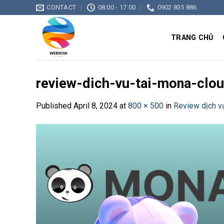
Skip
CONTACT
08:00 - 17:00
0902 835 886
to
content
TRANG CHỦ
review-dich-vu-tai-mona-clo
Published
April 8, 2024
at
800 × 500
in
Review dịch v