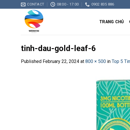
Skip
CONTACT
08:00 - 17:00
0902 835 886
to
content
TRANG CHỦ
tinh-dau-gold-leaf-6
Published
February 22, 2024
at
800 × 500
in
Top 5 Ti