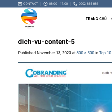
Skip
CONTACT
08:00 - 17:00
0902 835 886
to
content
TRANG CHỦ
dich-vu-content-5
Published
November 13, 2023
at
800 × 500
in
Top 10