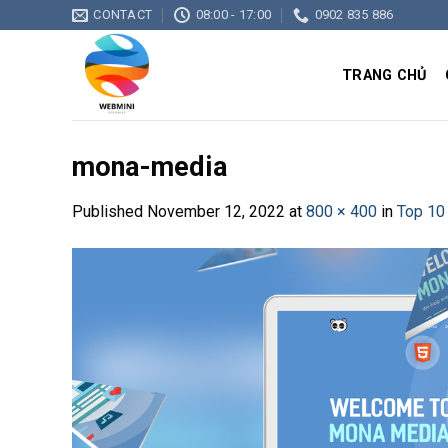
Skip
CONTACT
08:00 - 17:00
0902 835 886
to
content
TRANG CHỦ
mona-media
Published
November 12, 2022
at
800 × 400
in
Top 10 