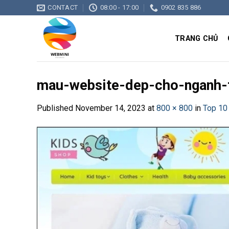
Skip
CONTACT
08:00 - 17:00
0902 835 886
to
content
TRANG CHỦ
mau-website-dep-cho-nganh-t
Published
November 14, 2023
at
800 × 800
in
Top 10