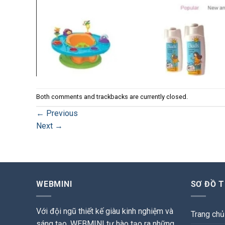
Both comments and trackbacks are currently closed.
←
Previous
Next
→
WEBMINI
SƠ ĐỒ 
Với đội ngũ thiết kế giàu kinh nghiệm và
Trang chủ
sáng tạo, WEBMINI tự hào tạo ra những