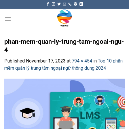
Skip
to
content
phan-mem-quan-ly-trung-tam-ngoai-ngu-
4
Published
November 17, 2023
at
794 × 454
in
Top 10 phần
mềm quản lý trung tâm ngoại ngữ thông dụng 2024