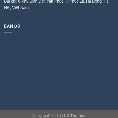
Địa chỉ: 6 Khu Giãn Dân Yên Phúc, P. Phúc La, Hà Đông, Hà
Nội, Việt Nam
BẢN ĐỒ
Copyright 2026 ©
UX Themes