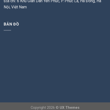
Địa chỉ: 6 Khu Giãn Dân Yên Phúc, P. Phúc La, Hà Đông, Hà
Nội, Việt Nam
BẢN ĐỒ
Copyright 2026 ©
UX Themes