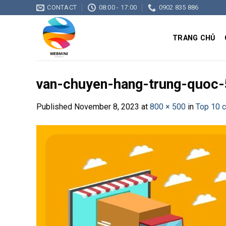
Skip
CONTACT
08:00 - 17:00
0902 835 886
to
content
TRANG CHỦ
van-chuyen-hang-trung-quoc-
Published
November 8, 2023
at
800 × 500
in
Top 10 c