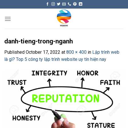
Skip
to
content
danh-tieng-trong-nganh
Published
October 17, 2022
at
800 × 400
in
Lập trình web
là gì? Top 5 công ty lập trình website uy tín hiện nay