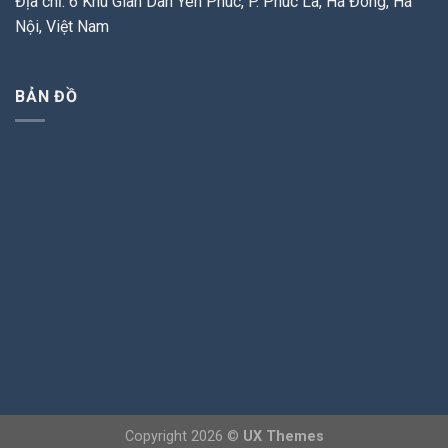
Địa chỉ: 6 Khu Giãn Dân Yên Phúc, P. Phúc La, Hà Đông, Hà
Nội, Việt Nam
BẢN ĐỒ
Copyright 2026 ©
UX Themes