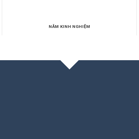
NĂM KINH NGHIỆM
KHÁCH HÀNG NÓI VỀ 
hiệt tình, nhanh chóng, hỗ trợ lâu dài,
Thái
chất lượng web tốt, chuẩn SEO. Rất
nhan
đáng tiền.
lòng