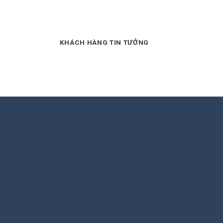
KHÁCH HÀNG TIN TƯỞNG
WEBMINI
 độ nhân viên tốt, luôn hỗ trợ
h chóng và nhiệt tình. Tôi rất hài
.