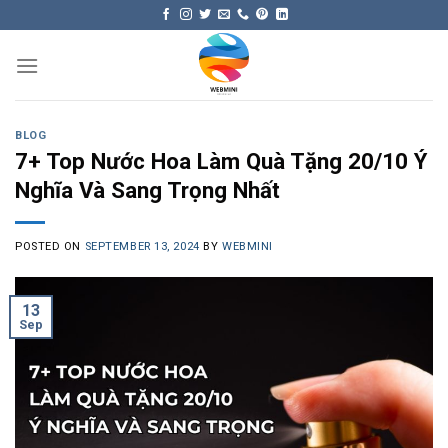
Skip
to
content
BLOG
7+ Top Nước Hoa Làm Quà Tặng 20/10 Ý
Nghĩa Và Sang Trọng Nhất
POSTED ON
SEPTEMBER 13, 2024
BY
WEBMINI
13
Sep