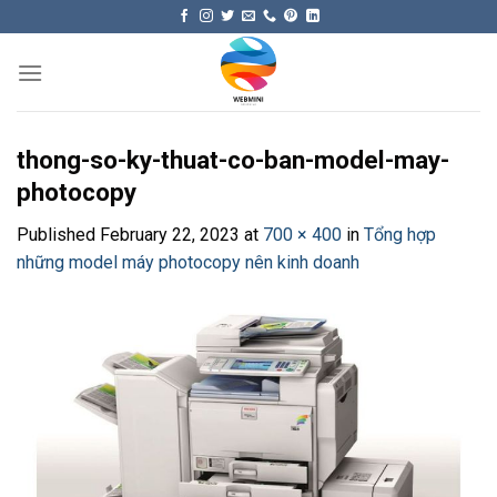
Skip
to
content
thong-so-ky-thuat-co-ban-model-may-
photocopy
Published
February 22, 2023
at
700 × 400
in
Tổng hợp
những model máy photocopy nên kinh doanh