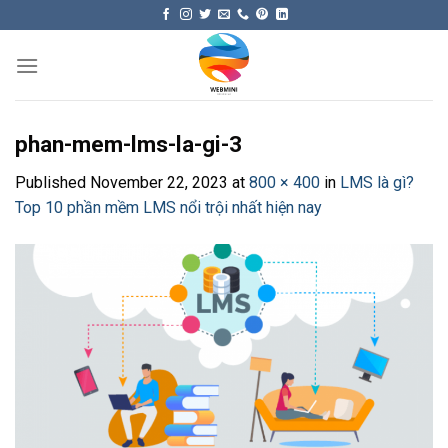
Skip
to
content
phan-mem-lms-la-gi-3
Published
November 22, 2023
at
800 × 400
in
LMS là gì?
Top 10 phần mềm LMS nổi trội nhất hiện nay