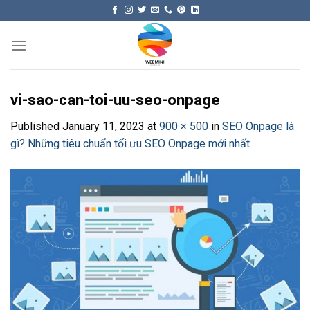
Skip
to
content
vi-sao-can-toi-uu-seo-onpage
Published
January 11, 2023
at
900 × 500
in
SEO Onpage là
gì? Những tiêu chuẩn tối ưu SEO Onpage mới nhất