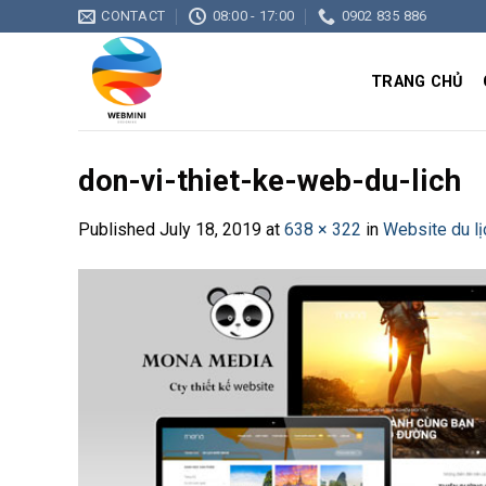
Skip
CONTACT
08:00 - 17:00
0902 835 886
to
content
TRANG CHỦ
don-vi-thiet-ke-web-du-lich
Published
July 18, 2019
at
638 × 322
in
Website du lị