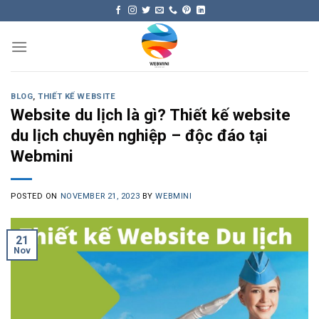
Skip
to
content
BLOG
,
THIẾT KẾ WEBSITE
Website du lịch là gì? Thiết kế website
du lịch chuyên nghiệp – độc đáo tại
Webmini
POSTED ON
NOVEMBER 21, 2023
BY
WEBMINI
21
Nov