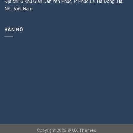
Địa chỉ: 6 Khu Giãn Dân Yên Phúc, P. Phúc La, Hà Đông, Hà
Nội, Việt Nam
BẢN ĐỒ
Copyright 2026 ©
UX Themes