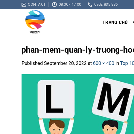
Skip
CONTACT
08:00 - 17:00
0902 835 886
to
content
TRANG CHỦ
phan-mem-quan-ly-truong-ho
Published
September 28, 2022
at
600 × 400
in
Top 10